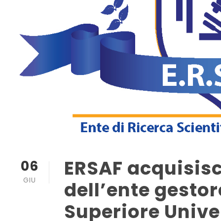
ERSAF acquisisc
06
GIU
dell’ente gestor
Superiore Univer