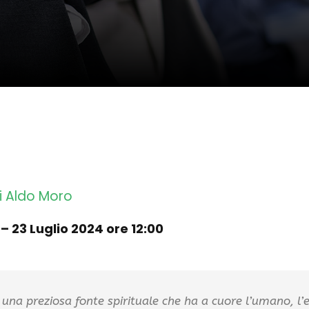
i Aldo Moro
 23 Luglio 2024 ore 12:00
 una preziosa fonte spirituale che ha a cuore l’umano, l