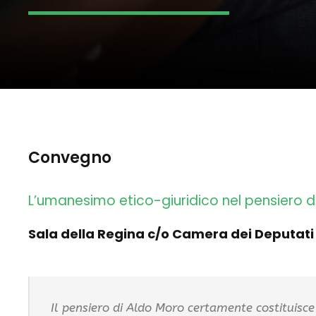
Convegno
L’umanesimo etico-giuridico nel pensiero d
Sala della Regina c/o Camera dei Deputati –
Il pensiero di Aldo Moro certamente costituisce